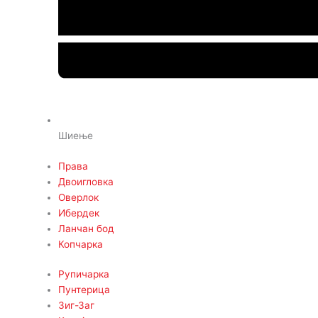
Шиење
Права
Двоигловка
Оверлок
Ибердек
Ланчан бод
Копчарка
Рупичарка
Пунтерица
Зиг-Заг