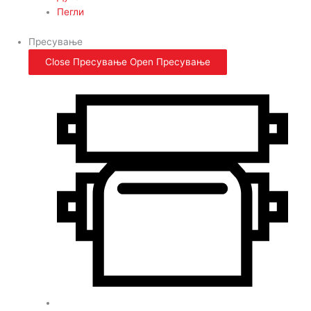
Пегли
Пресување
Close Пресување
Open Пресување