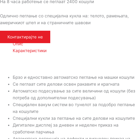
На 8 часа работење се пеглаат 2400 кошули
Одлично пеглање со специјална кукла на: телото, рамењата,
америчкиот штеп и на страничните шавови
Контактирајте не
Опис
Карактеристики
Брзо и едноставно автоматско пеглање на машки кошули
Се пеглаат сите делови освен ракавите и крагната
Автоматско подесување за сите величини од кошули (без
потреба од дополнителни подесувања)
Специјален вакум систем во тунелот за подобро пеглање
на кошулите
Специјални кукли за пеглање на сите делови на кошулите
Дигитален дисплеј за дневен и неделен приказ на
сработени парчиња
Автоматска детекција на дефекти и визуелен приказ на