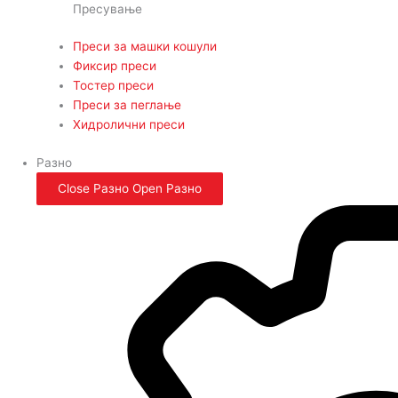
Пресување
Преси за машки кошули
Фиксир преси
Тостер преси
Преси за пеглање
Хидролични преси
Разно
Close Разно
Open Разно