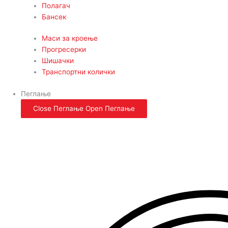
Полагач
Бансек
Маси за кроење
Прогресерки
Шишачки
Транспортни колички
Пеглање
Close Пеглање
Open Пеглање