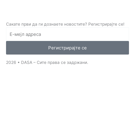
F
I
Y
L
a
n
o
i
Сакате први да ги дознаете новостите? Регистрирајте се!
c
s
u
n
e
t
t
k
Регистрирајте се
b
a
u
e
2026 • DASA – Сите права се задржани.
o
g
b
d
o
r
e
i
k
a
n
-
m
-