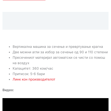
Опис
Карактеристики
Вертикална машина за сечење и превртување крагна
Две можни агли за избор за сечење од 90 и 110 степени
Пресечениот материјал автоматски се чисти со помош
на воздух
Капацитет: 360 ком/час
Притисок: 5-6 бари
Линк кон производителот
Видео: