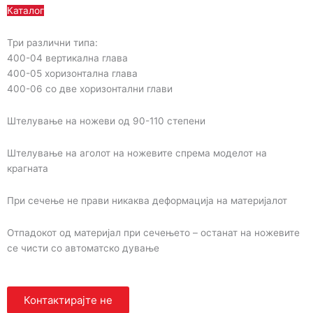
Каталог
Три различни типа:
400-04 вертикална глава
400-05 хоризонтална глава
400-06 со две хоризонтални глави
Штелување на ножеви од 90-110 степени
Штелување на аголот на ножевите спрема моделот на
крагната
При сечење не прави никаква деформација на материјалот
Отпадокот од материјал при сечењето – останат на ножевите
се чисти со автоматско дување
Контактирајте не