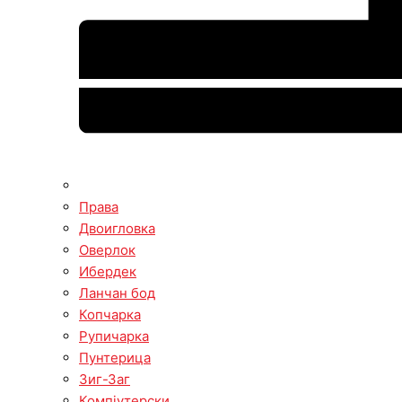
Права
Двоигловка
Оверлок
Ибердек
Ланчан бод
Копчарка
Рупичарка
Пунтерица
Зиг-Заг
Компјутерски