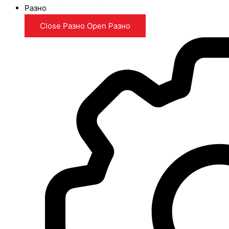
Разно
Close Разно
Open Разно