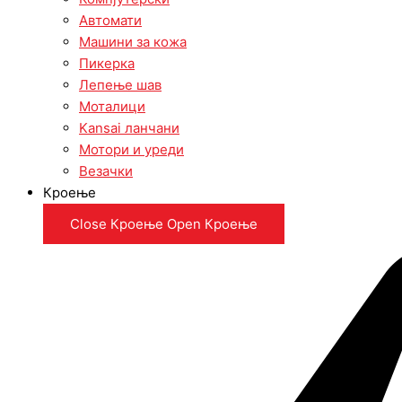
Автомати
Машини за кожа
Пикерка
Лепење шав
Моталици
Kansai ланчани
Мотори и уреди
Везачки
Кроење
Close Кроење
Open Кроење