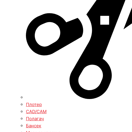
Плотер
CAD/CAM
Полагач
Бансек