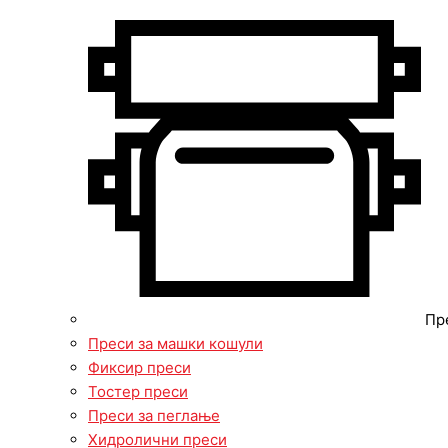
Пр
Преси за машки кошули
Фиксир преси
Тостер преси
Преси за пеглање
Хидролични преси