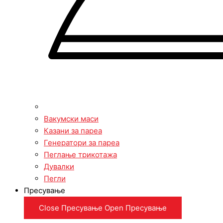
Вакумски маси
Казани за пареа
Генератори за пареа
Пеглање трикотажа
Дувалки
Пегли
Пресување
Close Пресување
Open Пресување