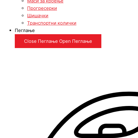
Маси за кроење
Прогресерки
Шишачки
Транспортни колички
Пеглање
Close Пеглање
Open Пеглање