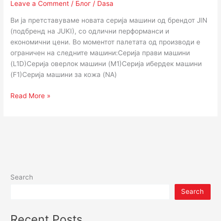
Leave a Comment
/
Блог
/
Dasa
International)
Ви ја претставуваме новата серија машини од брендот JIN
(подбренд на JUKI), со одлични перформанси и
економични цени. Во моментот палетата од производи е
ограничен на следните машини:Серија прави машини
(L1D)Серија оверлок машини (M1)Серија ибердек машини
(F1)Серија машини за кожа (NA)
Read More »
Search
Search
Recent Posts