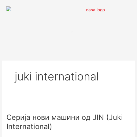
Skip
to
content
juki international
Серија
нови
Серија нови машини од JIN (Juki
машини
од
International)
JIN
(Juki