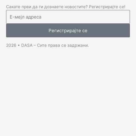
c
s
u
n
e
t
t
k
Сакате први да ги дознаете новостите? Регистрирајте се!
b
a
u
e
o
g
b
d
o
r
e
i
Регистрирајте се
k
a
n
-
m
-
2026 • DASA – Сите права се задржани.
f
i
n