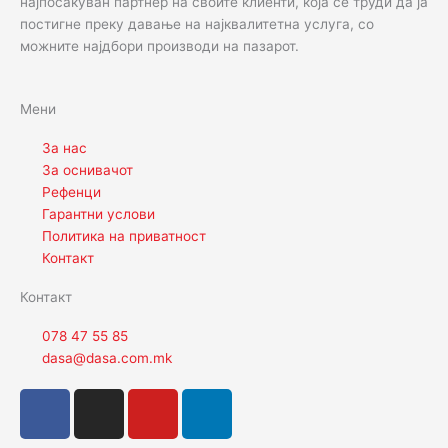
најпосакуван партнер на своите клиенти, која се труди да ја
постигне преку давање на најквалитетна услуга, со
можните најдбори производи на пазарот.
Мени
За нас
За оснивачот
Рефенци
Гарантни услови
Политика на приватност
Контакт
Контакт
078 47 55 85
dasa@dasa.com.mk
F
I
Y
L
a
n
o
i