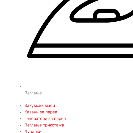
Пеглање
Вакумски маси
Казани за пареа
Генератори за пареа
Пеглање трикотажа
Дувалки