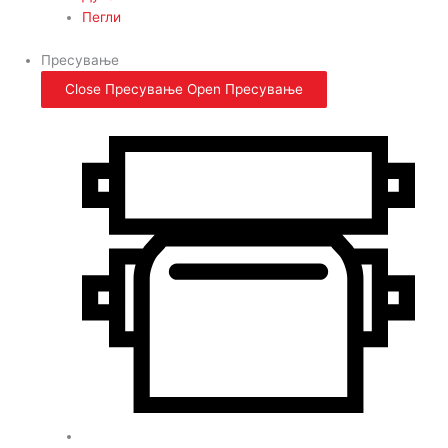
Пегли
Пресување
Close Пресување
Open Пресување