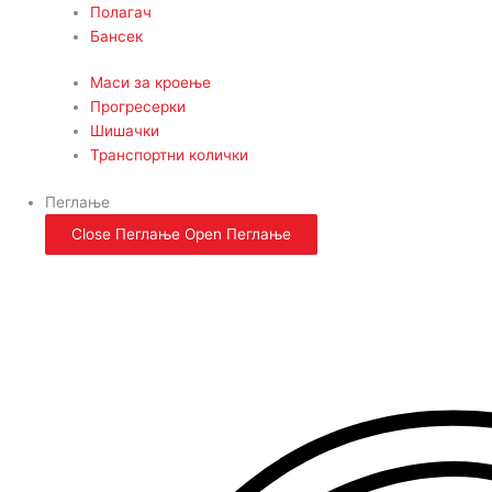
Полагач
Бансек
Маси за кроење
Прогресерки
Шишачки
Транспортни колички
Пеглање
Close Пеглање
Open Пеглање