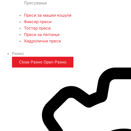
Пресување
Преси за машки кошули
Фиксир преси
Тостер преси
Преси за пеглање
Хидролични преси
Разно
Close Разно
Open Разно