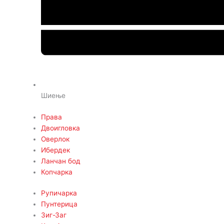
Шиење
Права
Двоигловка
Оверлок
Ибердек
Ланчан бод
Копчарка
Рупичарка
Пунтерица
Зиг-Заг