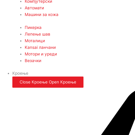
Компјутерски
Автомати
Машини за кожа
Пикерка
Лепење шав
Моталици
Kansai ланчани
Мотори и уреди
Везачки
Кроење
Close Кроење
Open Кроење