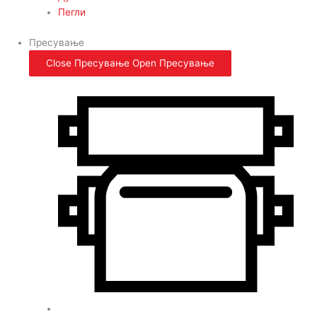
Пегли
Пресување
Close Пресување
Open Пресување