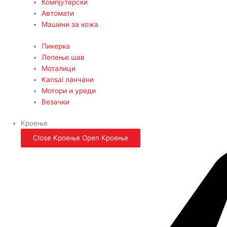
Компјутерски
Автомати
Машини за кожа
Пикерка
Лепење шав
Моталици
Kansai ланчани
Мотори и уреди
Везачки
Кроење
Close Кроење
Open Кроење