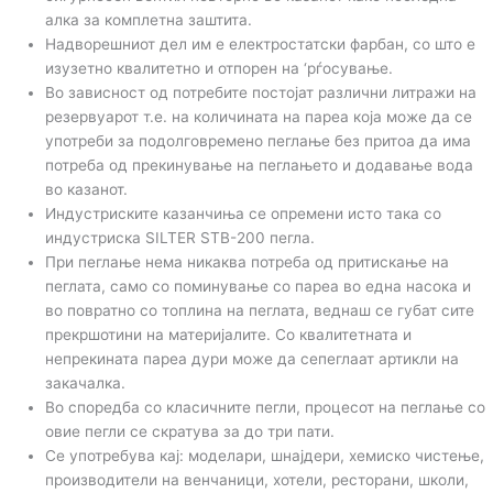
алка за комплетна заштита.
Надворешниот дел им е електростатски фарбан, со што е
изузетно квалитетно и отпорен на ‘рѓосување.
Во зависност од потребите постојат различни литражи на
резервуарот т.е. на количината на пареа која може да се
употреби за подолговремено пеглање без притоа да има
потреба од прекинување на пеглањето и додавање вода
во казанот.
Индустриските казанчиња се опремени исто така со
индустриска SILTER STB-200 пегла.
При пеглање нема никаква потреба од притискање на
пеглата, само со поминување со пареа во една насока и
во повратно со топлина на пеглата, веднаш се губат сите
прекршотини на материјалите. Со квалитетната и
непрекината пареа дури може да сепеглаат артикли на
закачалка.
Во споредба со класичните пегли, процесот на пеглање со
овие пегли се скратува за до три пати.
Се употребува кај: моделари, шнајдери, хемиско чистење,
производители на венчаници, хотели, ресторани, школи,