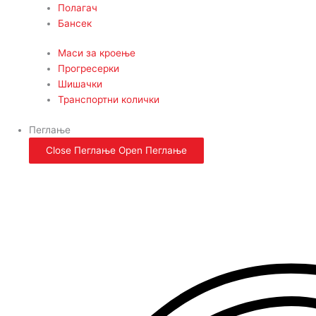
Полагач
Бансек
Маси за кроење
Прогресерки
Шишачки
Транспортни колички
Пеглање
Close Пеглање
Open Пеглање