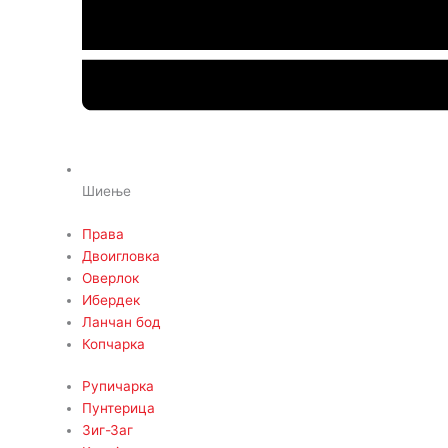
Шиење
Права
Двоигловка
Оверлок
Ибердек
Ланчан бод
Копчарка
Рупичарка
Пунтерица
Зиг-Заг