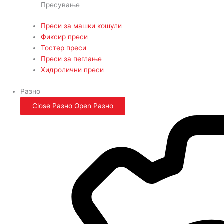
Пресување
Преси за машки кошули
Фиксир преси
Тостер преси
Преси за пеглање
Хидролични преси
Разно
Close Разно
Open Разно