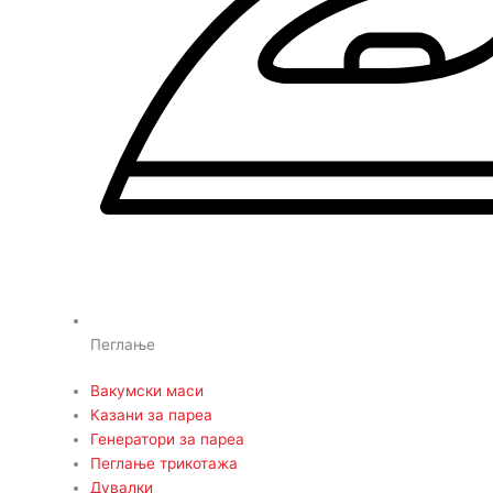
Пеглање
Вакумски маси
Казани за пареа
Генератори за пареа
Пеглање трикотажа
Дувалки