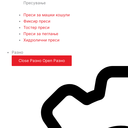
Пресување
Преси за машки кошули
Фиксир преси
Тостер преси
Преси за пеглање
Хидролични преси
Разно
Close Разно
Open Разно