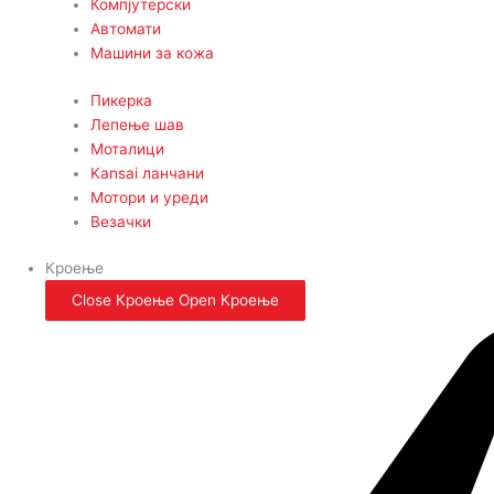
Компјутерски
Автомати
Машини за кожа
Пикерка
Лепење шав
Моталици
Kansai ланчани
Мотори и уреди
Везачки
Кроење
Close Кроење
Open Кроење