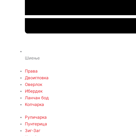
Шиење
Права
Двоигловка
Оверлок
Ибердек
Ланчан бод
Копчарка
Рупичарка
Пунтерица
Зиг-Заг