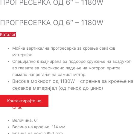
ПРОГРЕСЕРКА ОД 6″ – 1180W
ПРОГРЕСЕРКА ОД 6″ – 1180W
Каталог
Моќна вертикална прогресерка за кроење секаков
материјал.
Специјално дизајнирана за подобро кружење на воздухот
во главата за поефикасно ладење на моторот, притоа
помало напрегање на самиот мотор.
Висока моќност од 1180W – спремна за кроење на
секаков материјал (од тенок до џинс)
Контактирајте не
Опис
Величина: 6″
Висина на кроење: 114 мм
Брзина на нож: 2850 rpm