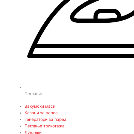
Пеглање
Вакумски маси
Казани за пареа
Генератори за пареа
Пеглање трикотажа
Дувалки