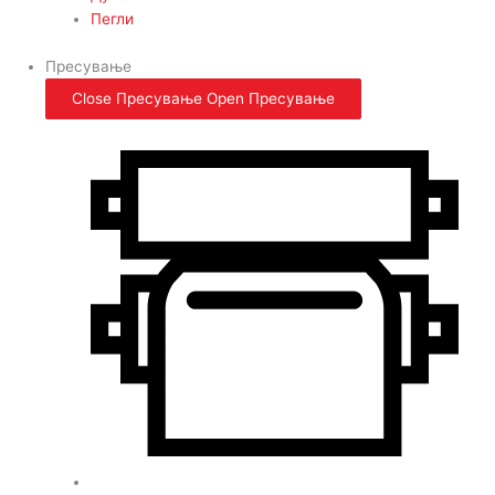
Пегли
Пресување
Close Пресување
Open Пресување