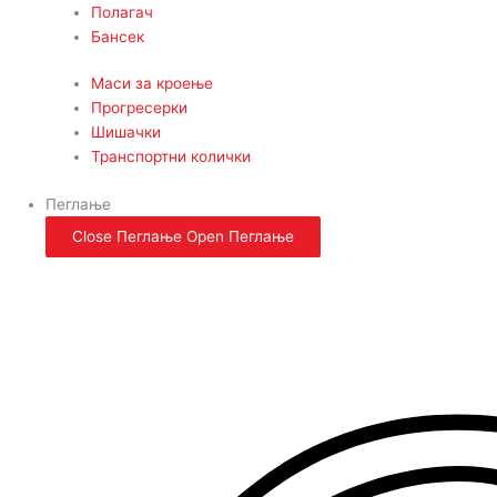
Полагач
Бансек
Маси за кроење
Прогресерки
Шишачки
Транспортни колички
Пеглање
Close Пеглање
Open Пеглање