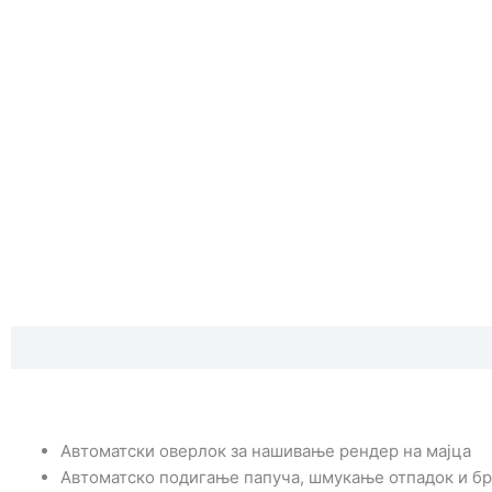
Опис
Спецификации 1
Автоматски оверлок за нашивање рендер на мајца
Автоматско подигање папуча, шмукање отпадок и бр