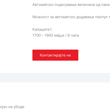
Автоматско подесување величина од панел
Можност за автоматско додавање паспул т
Капацитет:
1700 – 1900 мајци / 8 часа
Контактирајте не
ојач на убоди