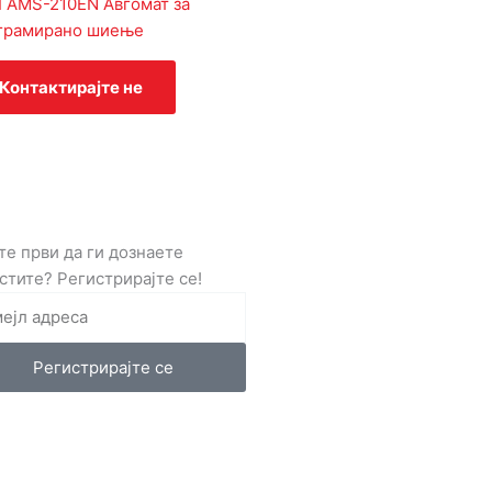
I AMS-210EN Авгомат за
грамирано шиење
Контактирајте не
те први да ги дознаете
стите? Регистрирајте се!
Регистрирајте се