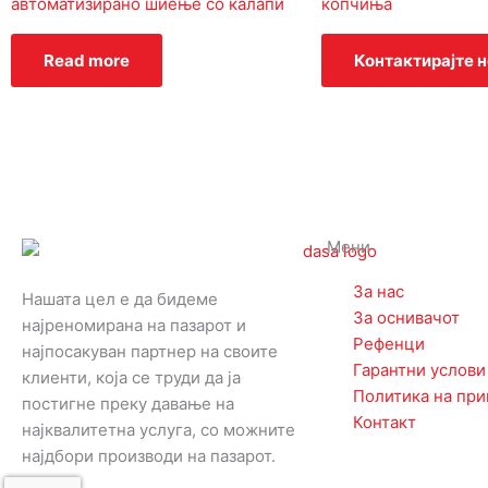
автоматизирано шиење со калапи
копчиња
Read more
Контактирајте н
Мени
За нас
Нашата цел е да бидеме
За оснивачот
најреномирана на пазарот и
Рефенци
најпосакуван партнер на своите
Гарантни услови
клиенти, која се труди да ја
Политика на при
постигне преку давање на
Контакт
најквалитетна услуга, со можните
најдбори производи на пазарот.