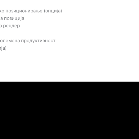
ско позиционирање (опција)
а позиција
а рендер
големена продуктивност
ја)