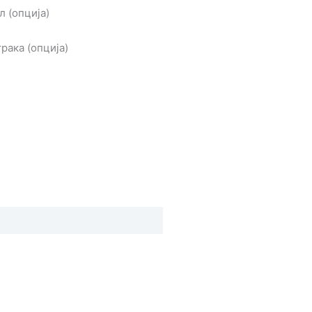
 (опција)
рака (опција)