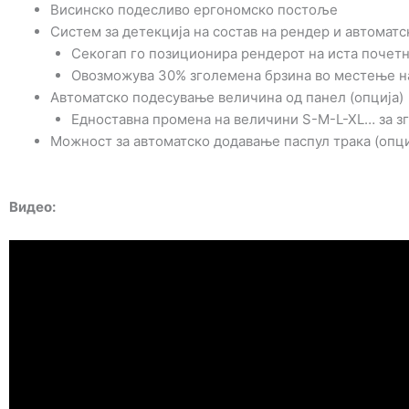
Висинско подесливо ергономско постоље
Систем за детекција на состав на рендер и автомат
Секогап го позиционира рендерот на иста почетн
Овозможува 30% зголемена брзина во местење н
Автоматско подесување величина од панел (опција)
Едноставна промена на величини S-M-L-XL… за з
Можност за автоматско додавање паспул трака (опци
Видео: