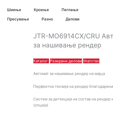
Open Шиење
Open Кроење
Open Пеглање
Шиење
Кроење
Пеглање
Open Пресување
Open Разно
Пресување
Разно
Делови
JTR-MO6914CX/CRU Авт
за нашивање рендер
Каталог
Резервни делови
Упатство
Автомат за нашивање рендер на мајца
Перфектна тензија на рендер благодарени
Систем за детекција на состав на рендер
(опција)