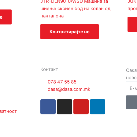
JTR-DLN9010/WSU Машина за
JUK
шиење скриен бод на колан од
про
панталона
е
Контактирајте не
Контакт
Сака
ново
078 47 55 85
dasa@dasa.com.mk
F
I
Y
L
a
n
o
i
ватност
c
s
u
n
e
t
t
k
b
a
u
e