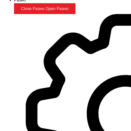
Close Разно
Open Разно