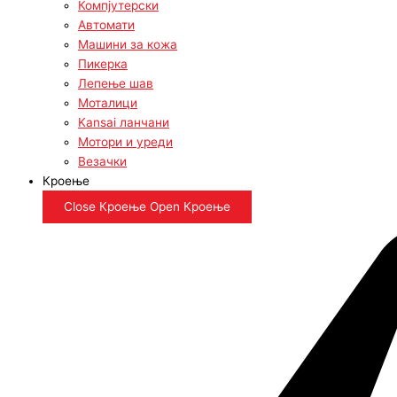
Компјутерски
Автомати
Машини за кожа
Пикерка
Лепење шав
Моталици
Kansai ланчани
Мотори и уреди
Везачки
Кроење
Close Кроење
Open Кроење