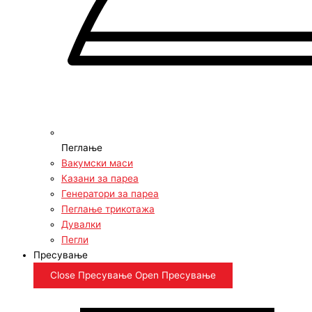
Пеглање
Вакумски маси
Казани за пареа
Генератори за пареа
Пеглање трикотажа
Дувалки
Пегли
Пресување
Close Пресување
Open Пресување