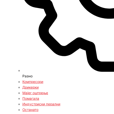
Разно
Компресори
Дрикерки
Maier оштрење
Помагала
Индустриски перални
Останато