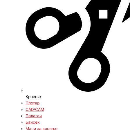
Кроење
Плотер
CAD/CAM
Полагач
Бансек
Маси за кроење