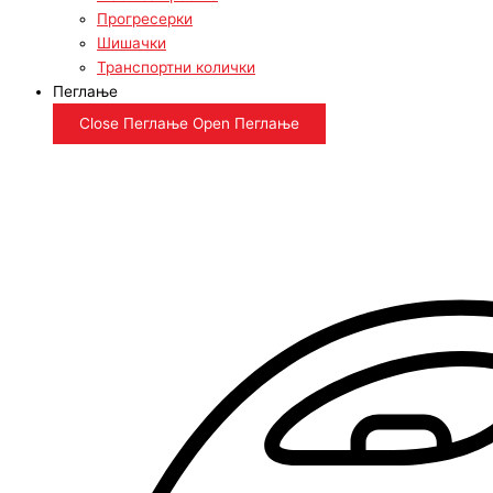
Прогресерки
Шишачки
Транспортни колички
Пеглање
Close Пеглање
Open Пеглање