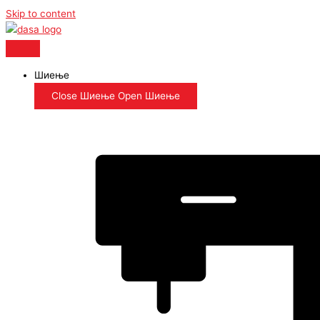
Skip to content
Шиење
Close Шиење
Open Шиење