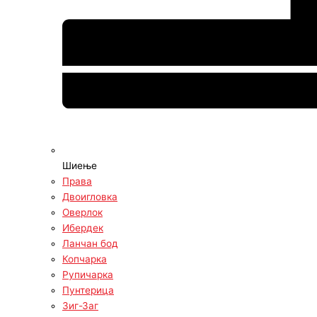
Шиење
Права
Двоигловка
Оверлок
Ибердек
Ланчан бод
Копчарка
Рупичарка
Пунтерица
Зиг-Заг