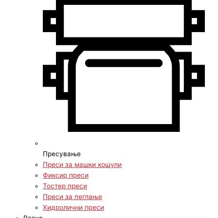
Пресување
Преси за машки кошули
Фиксир преси
Тостер преси
Преси за пеглање
Хидролични преси
Разно