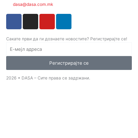
dasa@dasa.com.mk
F
I
Y
L
a
n
o
i
c
s
u
n
e
t
t
k
Сакате први да ги дознаете новостите? Регистрирајте се!
b
a
u
e
o
g
b
d
o
r
e
i
Регистрирајте се
k
a
n
-
m
-
2026 • DASA – Сите права се задржани.
f
i
n