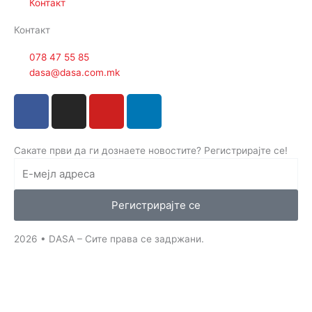
Контакт
Контакт
078 47 55 85
dasa@dasa.com.mk
F
I
Y
L
a
n
o
i
c
s
u
n
e
t
t
k
Сакате први да ги дознаете новостите? Регистрирајте се!
b
a
u
e
o
g
b
d
o
r
e
i
Регистрирајте се
k
a
n
-
m
-
2026 • DASA – Сите права се задржани.
f
i
n