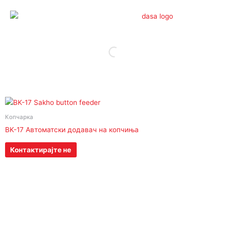
Skip
to
content
Копчарка
BK-17 Автоматски додавач на копчиња
Контактирајте не