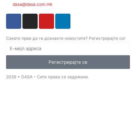
dasa@dasa.com.mk
F
I
Y
L
a
n
o
i
c
s
u
n
e
t
t
k
Сакате први да ги дознаете новостите? Регистрирајте се!
b
a
u
e
o
g
b
d
o
r
e
i
Регистрирајте се
k
a
n
-
m
-
2026 • DASA – Сите права се задржани.
f
i
n