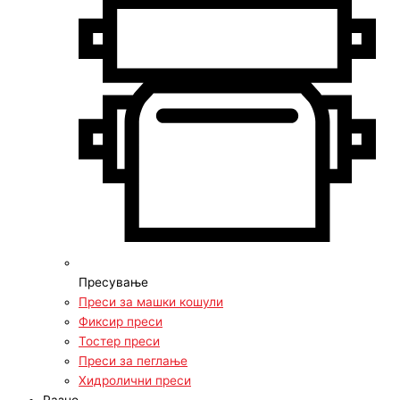
Пресување
Преси за машки кошули
Фиксир преси
Тостер преси
Преси за пеглање
Хидролични преси
Разно