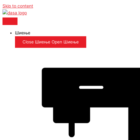
Skip to content
Шиење
Close Шиење
Open Шиење