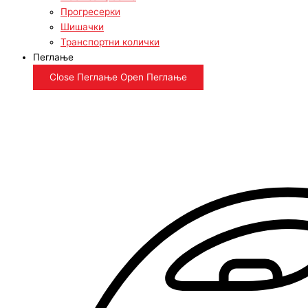
Прогресерки
Шишачки
Транспортни колички
Пеглање
Close Пеглање
Open Пеглање