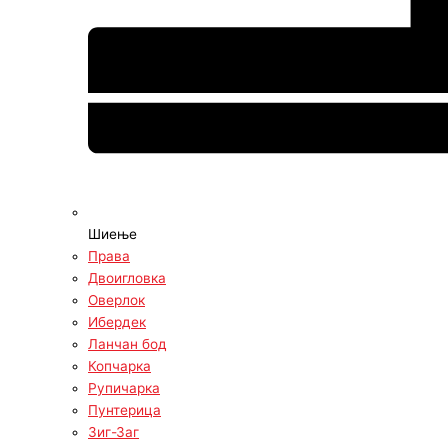
Шиење
Права
Двоигловка
Оверлок
Ибердек
Ланчан бод
Копчарка
Рупичарка
Пунтерица
Зиг-Заг