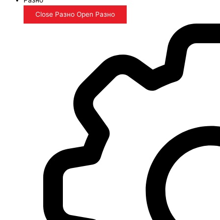
Close Разно
Open Разно