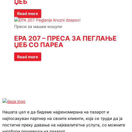
ЏЕБ
Read more
Преси за машки кошули
EPA 207 – ПРЕСА ЗА ПЕГЛАЊЕ
ЏЕБ СО ПАРЕА
Read more
Нашата цел е да бидеме најреномирана на пазарот и
најпосакуван партнер на своите клиенти, која се труди да ја
постигне преку давање на најквалитетна услуга, со можните
најдбори производи на пазарот.