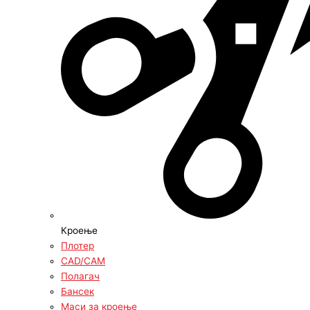
Кроење
Плотер
CAD/CAM
Полагач
Бансек
Маси за кроење