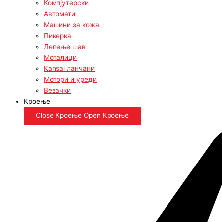
Компјутерски
Автомати
Машини за кожа
Пикерка
Лепење шав
Моталици
Kansai ланчани
Мотори и уреди
Везачки
Кроење
Close Кроење
Open Кроење