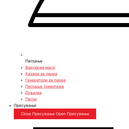
Пеглање
Вакумски маси
Казани за пареа
Генератори за пареа
Пеглање трикотажа
Дувалки
Пегли
Пресување
Close Пресување
Open Пресување