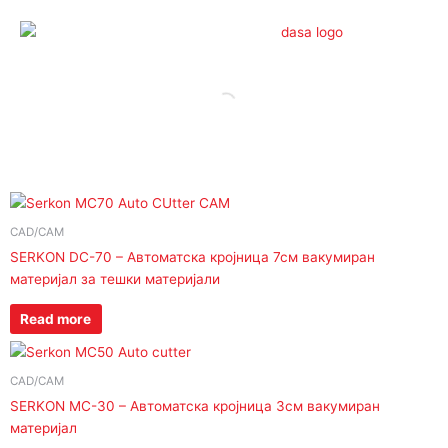
Skip
to
content
CAD/CAM
SERKON DC-70 – Автоматска кројница 7см вакумиран
материјал за тешки материјали
Read more
CAD/CAM
SERKON MC-30 – Автоматска кројница 3см вакумиран
материјал