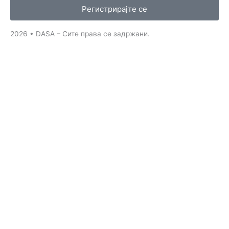
o
r
e
i
Регистрирајте се
k
a
n
-
m
-
2026 • DASA – Сите права се задржани.
f
i
n