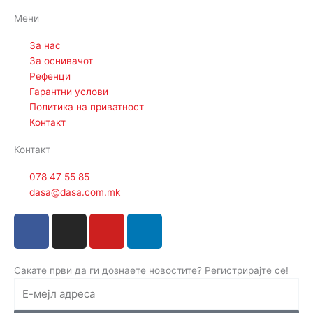
Мени
За нас
За оснивачот
Рефенци
Гарантни услови
Политика на приватност
Контакт
Контакт
078 47 55 85
dasa@dasa.com.mk
F
I
Y
L
a
n
o
i
c
s
u
n
e
t
t
k
Сакате први да ги дознаете новостите? Регистрирајте се!
b
a
u
e
o
g
b
d