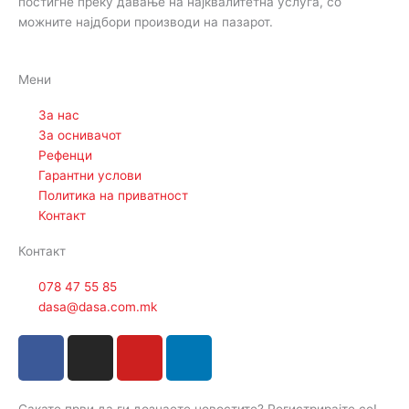
постигне преку давање на најквалитетна услуга, со
можните најдбори производи на пазарот.
Мени
За нас
За оснивачот
Рефенци
Гарантни услови
Политика на приватност
Контакт
Контакт
078 47 55 85
dasa@dasa.com.mk
F
I
Y
L
a
n
o
i
c
s
u
n
Сакате први да ги дознаете новостите? Регистрирајте се!