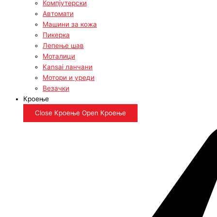
Компјутерски
Автомати
Машини за кожа
Пикерка
Лепење шав
Моталици
Kansai ланчани
Мотори и уреди
Везачки
Кроење
Close Кроење
Open Кроење