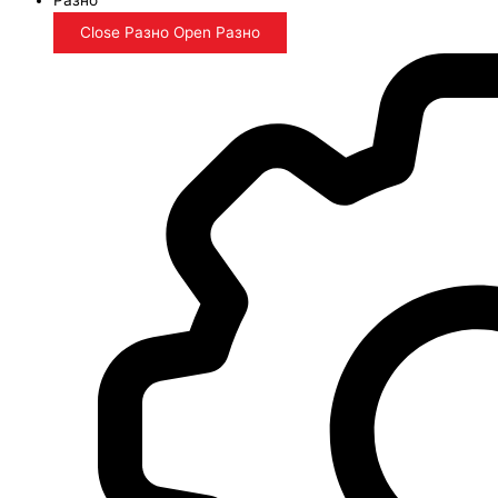
Close Разно
Open Разно