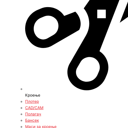
Кроење
Плотер
CAD/CAM
Полагач
Бансек
Маси за кроење