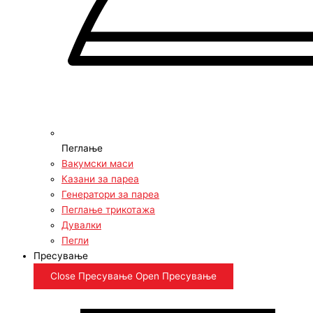
Пеглање
Вакумски маси
Казани за пареа
Генератори за пареа
Пеглање трикотажа
Дувалки
Пегли
Пресување
Close Пресување
Open Пресување