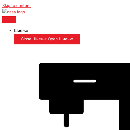
Skip to content
Шиење
Close Шиење
Open Шиење