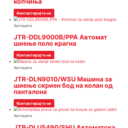
копчиња
Контактирајте не
Автомати
JTR-DDL9000B/PPA Автомат
шиење поло крагна
Контактирајте не
Автомати
JTR-DLN9010/WSU Машина за
шиење скриен бод на колан од
панталона
Контактирајте не
Автомати
JTR-DLU5490/SHU Автоматска