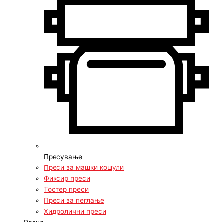
Пресување
Преси за машки кошули
Фиксир преси
Тостер преси
Преси за пеглање
Хидролични преси
Разно