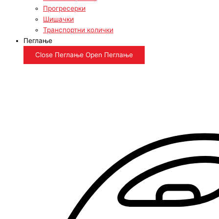
Прогресерки
Шишачки
Транспортни колички
Пеглање
Close Пеглање
Open Пеглање