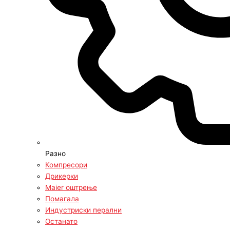
Разно
Компресори
Дрикерки
Maier оштрење
Помагала
Индустриски перални
Останато