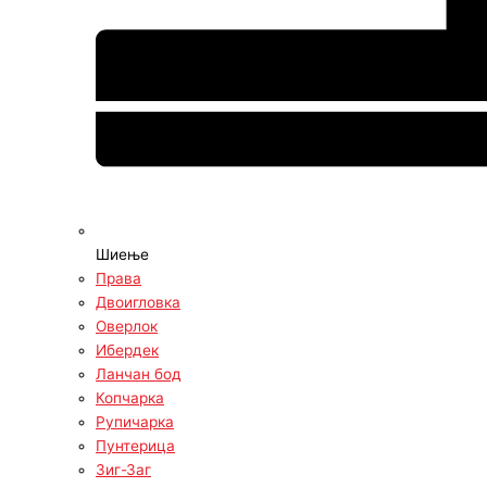
Шиење
Права
Двоигловка
Оверлок
Ибердек
Ланчан бод
Копчарка
Рупичарка
Пунтерица
Зиг-Заг