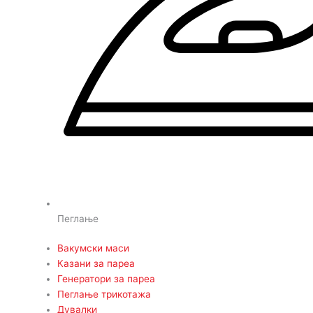
Пеглање
Вакумски маси
Казани за пареа
Генератори за пареа
Пеглање трикотажа
Дувалки