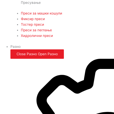
Пресување
Преси за машки кошули
Фиксир преси
Тостер преси
Преси за пеглање
Хидролични преси
Разно
Close Разно
Open Разно