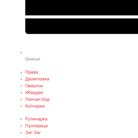
Шиење
Права
Двоигловка
Оверлок
Ибердек
Ланчан бод
Копчарка
Рупичарка
Пунтерица
Зиг-Заг