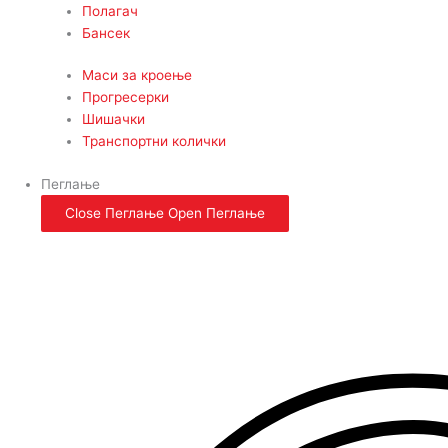
Полагач
Бансек
Маси за кроење
Прогресерки
Шишачки
Транспортни колички
Пеглање
Close Пеглање
Open Пеглање