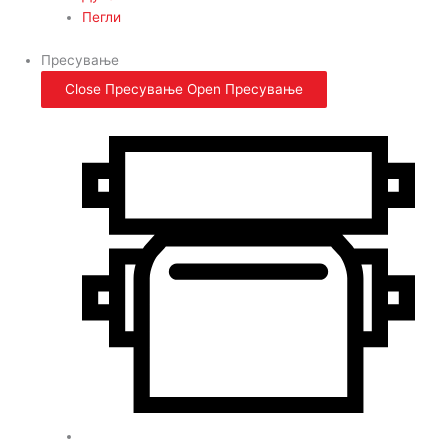
Пегли
Пресување
Close Пресување
Open Пресување