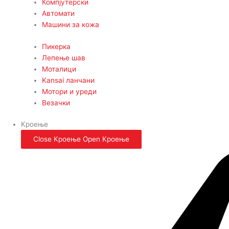
Компјутерски
Автомати
Машини за кожа
Пикерка
Лепење шав
Моталици
Kansai ланчани
Мотори и уреди
Везачки
Кроење
Close Кроење
Open Кроење