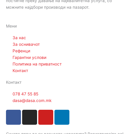
постигне преку давање на најквалитетна услуга, со
можните најдбори производи на пазарот.
Мени
За нас
За оснивачот
Рефенци
Гарантни услови
Политика на приватност
Контакт
Контакт
078 47 55 85
dasa@dasa.com.mk
F
I
Y
L
a
n
o
i
c
s
u
n
Сакате први да ги дознаете новостите? Регистрирајте се!