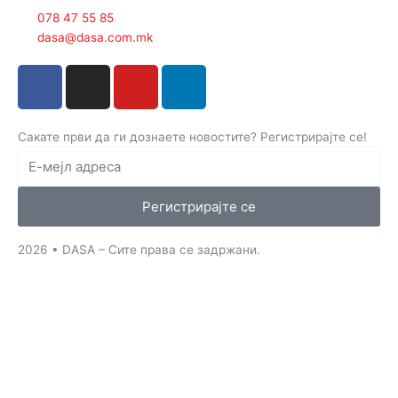
078 47 55 85
dasa@dasa.com.mk
F
I
Y
L
a
n
o
i
c
s
u
n
e
t
t
k
Сакате први да ги дознаете новостите? Регистрирајте се!
b
a
u
e
o
g
b
d
o
r
e
i
Регистрирајте се
k
a
n
-
m
-
2026 • DASA – Сите права се задржани.
f
i
n